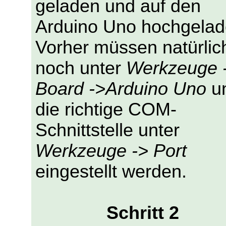
geladen und auf den
Arduino Uno hochgelad
Vorher müssen natürlic
noch unter
Werkzeuge 
Board ->Arduino Uno
u
die richtige COM-
Schnittstelle unter
Werkzeuge -> Port
eingestellt werden.
Schritt 2