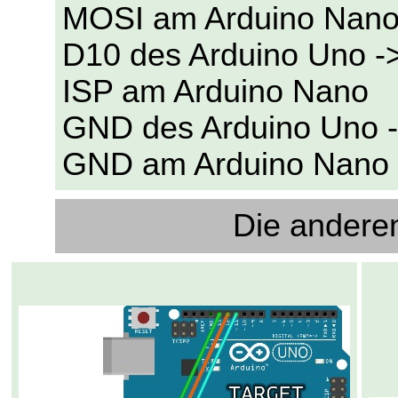
MOSI am Arduino Nan
D10 des Arduino Uno -
ISP am Arduino Nano
GND des Arduino Uno 
GND am Arduino Nano
Die anderen