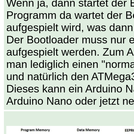
Wenn ja, dann startet der 
Programm da wartet der Bo
aufgespielt wird, was dann
Der Bootloader muss nur 
aufgespielt werden. Zum A
man lediglich einen "norm
und natürlich den ATMega3
Dieses kann ein Arduino N
Arduino Nano oder jetzt n