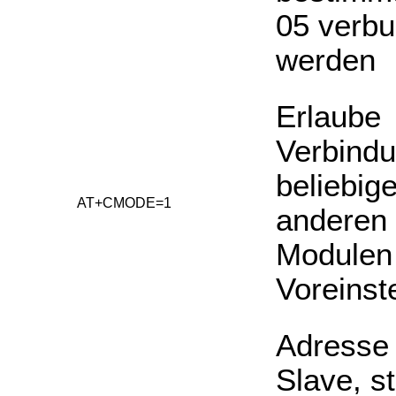
05 verb
werden
Erlaube
Verbindu
beliebig
AT+CMODE=1
anderen
Modulen 
Voreinst
Adresse
Slave, st