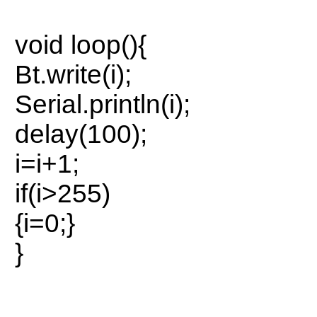
void loop(){
Bt.write(i);
Serial.println(i);
delay(100);
i=i+1;
if(i>255)
{i=0;}
}