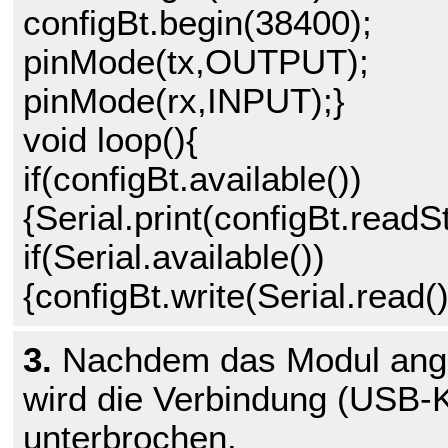
configBt.begin(38400);
pinMode(tx,OUTPUT);
pinMode(rx,INPUT);}
void loop(){
if(configBt.available())
{Serial.print(configBt.readSt
if(Serial.available())
{configBt.write(Serial.read()
3.
Nachdem das Modul ange
wird die Verbindung (USB-
unterbrochen.