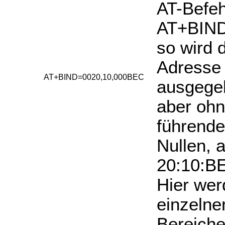
AT-Befeh
AT+BIND
so wird 
Adresse
AT+BIND=0020,10,000BEC
ausgege
aber ohn
führend
Nullen, a
20:10:B
Hier wer
einzelne
Bereiche