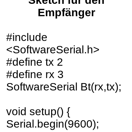
Sketch für den
Empfänger
#include
<SoftwareSerial.h>
#define tx 2
#define rx 3
SoftwareSerial Bt(rx,tx);
void setup() {
Serial.begin(9600);