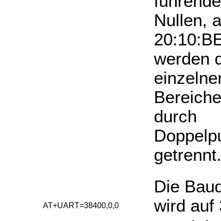
führend
Nullen, a
20:10:BE
werden d
einzelne
Bereiche
durch
Doppelp
getrennt
Die Baud
wird auf
AT+UART=38400,0,0