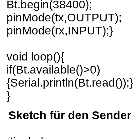
Bt.begin(38400);
pinMode(tx,OUTPUT);
pinMode(rx,INPUT);}
void loop(){
if(Bt.available()>0)
{Serial.println(Bt.read());}
}
Sketch für den Sender