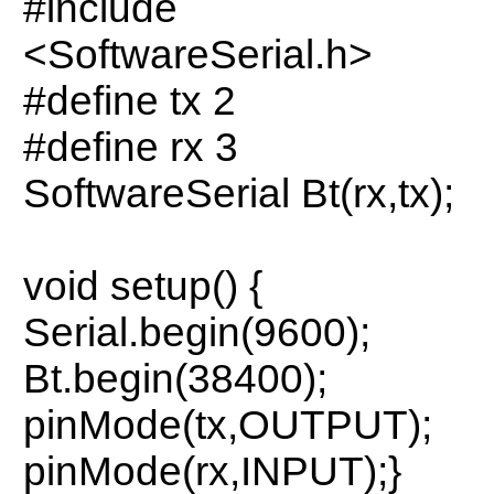
#include
<SoftwareSerial.h>
#define tx 2
#define rx 3
SoftwareSerial Bt(rx,tx);
void setup() {
Serial.begin(9600);
Bt.begin(38400);
pinMode(tx,OUTPUT);
pinMode(rx,INPUT);}