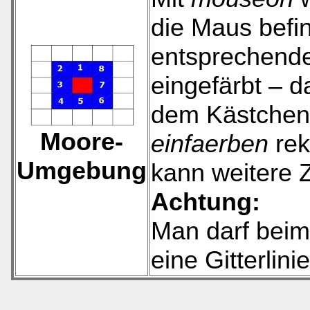
die Maus befi
entsprechenden
eingefärbt – d
dem Kästchen
Moore-
einfaerben
rek
Umgebung
kann weitere Z
Achtung:
Man darf beim 
eine Gitterlini