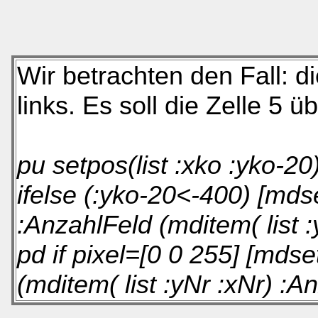
Wir betrachten den Fall: di
links. Es soll die Zelle 5 ü
pu setpos(list :xko :yko-20
ifelse (:yko-20<-400) [mdse
:AnzahlFeld (mditem( list :
pd if pixel=[0 0 255] [mdse
(mditem( list :yNr :xNr) :A