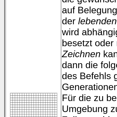
auf Belegung
der
lebenden
wird abhängi
besetzt oder
Zeichnen
kan
dann die fol
des Befehls g
Generationen
Für die zu b
Umgebung zug