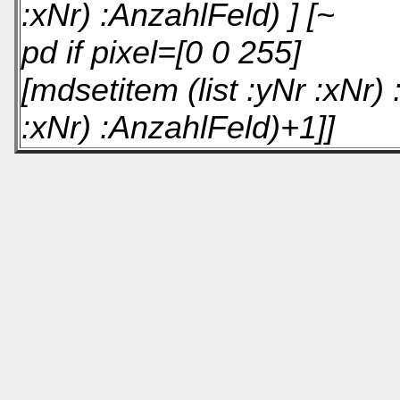
:xNr) :AnzahlFeld) ] [~
pd if pixel=[0 0 255]
[mdsetitem (list :yNr :xNr)
:xNr) :AnzahlFeld)+1]]