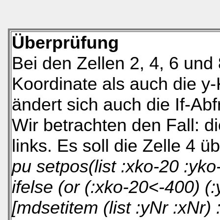
Überprüfung
Bei den Zellen 2, 4, 6 und
Koordinate als auch die y
ändert sich auch die If-Abf
Wir betrachten den Fall: di
links. Es soll die Zelle 4 ü
pu setpos(list :xko-20 :yko
ifelse (or (:xko-20<-400) (
[mdsetitem (list :yNr :xNr)