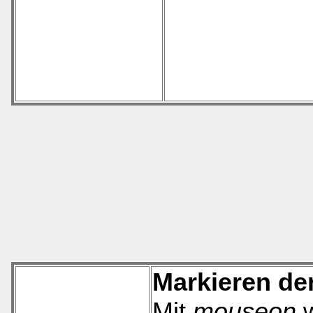
Markieren der
Mit
mouseon
w