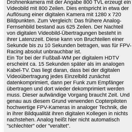
Drohnenkamera mit der Angabe 800 TVL erzeugt ein
Videobild mit 800 Zeilen. Dies entspricht in etwa der
Auflösung einer digitalen Kamera mit 1280 x 720
Bildpunkten. Zum Vergleich: Das frühere Analog-
Fernsehbild bestand aus 625 Zeilen. Der Nachteil
von digitalen Videobild-Übertragungen besteht in
ihrer Latenzzeit. Diese kann von Bruchteilen einer
Sekunde bis zu 10 Sekunden betragen, was für FPV-
Racing absolut unbrauchbar ist.
Ein Tor bei der Fußball-WM per digitalem HDTV
erscheint ca. 15 Sekunden später als im analogen
Kabel-TV. Das liegt daran, dass bei der digitalen
Videoübertragung jedes Einzelbild zunächst
datenkomprimiert, dann per Funk zum Empfänger
übertragen und dort wieder dekomprimiert werden
muss. Dieser aufwändige Vorgang braucht Zeit. Und
genau aus diesem Grund verwenden Copterpiloten
hochwertige FPV-Kameras in analoger Technik, die
in ihrer Bildqualität ihren digitalen Kollegen in nichts
nachstehen. Analog heißt hier nicht automatisch
"schlechter" oder "veraltet".