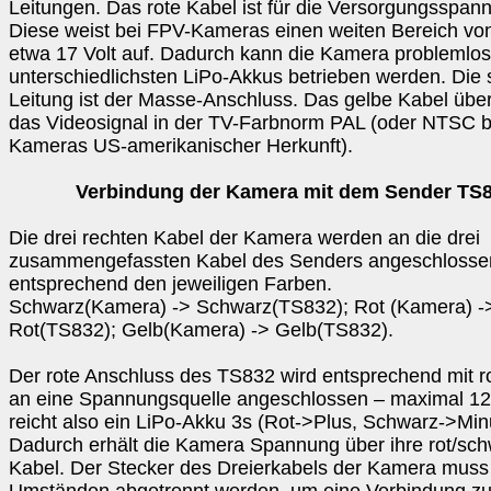
Leitungen. Das rote Kabel ist für die Versorgungsspan
Diese weist bei FPV-Kameras einen weiten Bereich von 
etwa 17 Volt auf. Dadurch kann die Kamera problemlos
unterschiedlichsten LiPo-Akkus betrieben werden. Die
Leitung ist der Masse-Anschluss. Das gelbe Kabel über
das Videosignal in der TV-Farbnorm PAL (oder NTSC b
Kameras US-amerikanischer Herkunft).
Verbindung der Kamera mit dem Sender TS
Die drei rechten Kabel der Kamera werden an die drei
zusammengefassten Kabel des Senders angeschlosse
entsprechend den jeweiligen Farben.
Schwarz(Kamera) -> Schwarz(TS832); Rot (Kamera) -
Rot(TS832); Gelb(Kamera) -> Gelb(TS832).
Der rote Anschluss des TS832 wird entsprechend mit r
an eine Spannungsquelle angeschlossen – maximal 12 
reicht also ein LiPo-Akku 3s (Rot->Plus, Schwarz->Min
Dadurch erhält die Kamera Spannung über ihre rot/sc
Kabel. Der Stecker des Dreierkabels der Kamera muss