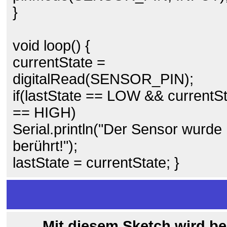
}
void loop() {
currentState =
digitalRead(SENSOR_PIN);
if(lastState == LOW && currentS
== HIGH)
Serial.println("Der Sensor wurde
berührt!");
lastState = currentState; }
Mit diesem Sketch wird be