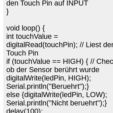
den Touch Pin auf INPUT
}
void loop() {
int touchValue =
digitalRead(touchPin); // Liest de
Touch Pin
if (touchValue == HIGH) { // Che
ob der Sensor berührt wurde
digitalWrite(ledPin, HIGH);
Serial.println("Beruehrt");}
else {digitalWrite(ledPin, LOW);
Serial.println("Nicht beruehrt");}
delay(100);